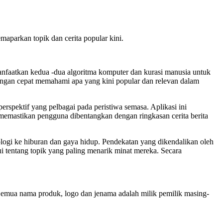
aparkan topik dan cerita popular kini.
manfaatkan kedua -dua algoritma komputer dan kurasi manusia untuk
engan cepat memahami apa yang kini popular dan relevan dalam
spektif yang pelbagai pada peristiwa semasa. Aplikasi ini
memastikan pengguna dibentangkan dengan ringkasan cerita berita
logi ke hiburan dan gaya hidup. Pendekatan yang dikendalikan oleh
 tentang topik yang paling menarik minat mereka. Secara
. Semua nama produk, logo dan jenama adalah milik pemilik masing-