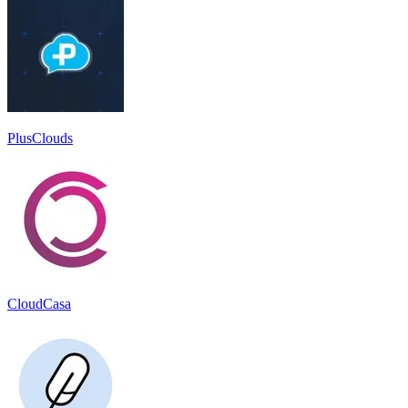
PlusClouds
CloudCasa