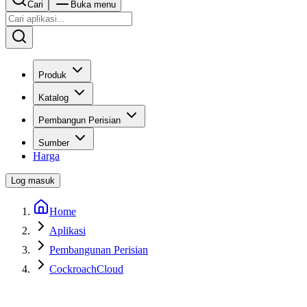
Cari
Buka menu
Produk
Katalog
Pembangun Perisian
Sumber
Harga
Log masuk
Home
Aplikasi
Pembangunan Perisian
CockroachCloud