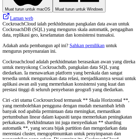
Muat turun untuk macOS
Muat turun untuk Windows
Laman web
CockroachCloud ialah perkhidmatan pangkalan data awan untuk
CockroachDB (SQL) yang mengurus skala automatik, pengagihan
data, replikasi geo, keselamatan dan konsistensi transaksi.
Adakah anda pembangun apl ini?
Sahkan pemilikan
untuk
mengurus penyenaraian ini.
Cockroachcloud adalah perkhidmatan berasaskan awan yang direka
untuk menyokong Cockroachdb, pangkalan data SQL yang
diedarkan. Ia menawarkan platform yang berskala dan sangat
tersedia untuk menguruskan data relasi, menjadikannya sesuai untuk
aplikasi awan asli yang memerlukan konsistensi yang kuat dan
prestasi tinggi di seluruh penyebaran geografi yang diedarkan.
Ciri -ciri utama Cockrourcloud termasuk ** Skala Horizontal **,
yang membolehkan pengguna dengan mudah menambah lebih
banyak nod apabila permintaan data meningkat, memastikan
pertumbuhan linear dalam kapasiti tanpa memerlukan peningkatan
perkakasan. Perkhidmatan ini juga menyediakan ** sharding
automatik **, yang secara bijak partition dan mengedarkan data
merentasi cluster, mengoptimumkan untuk penyimpanan dan