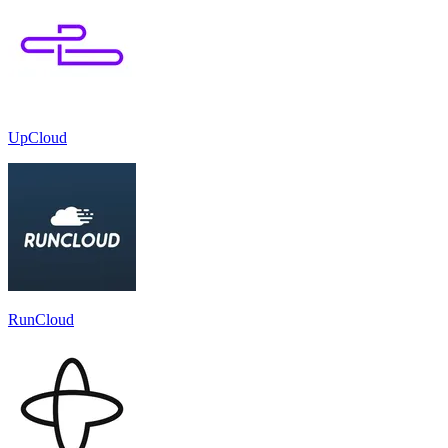
UpCloud
RunCloud