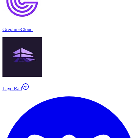
GreptimeCloud
LayerRail