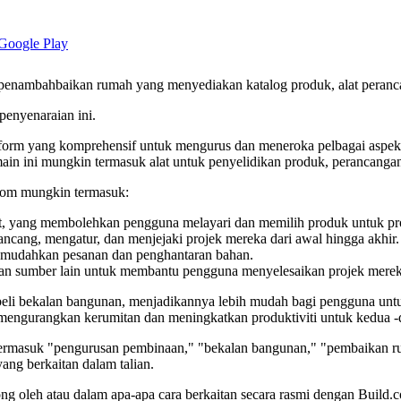
/penambahbaikan rumah yang menyediakan katalog produk, alat peranc
enyenaraian ini.
tform yang komprehensif untuk mengurus dan meneroka pelbagai aspe
domain ini mungkin termasuk alat untuk penyelidikan produk, perancang
.com mungkin termasuk:
lat, yang membolehkan pengguna melayari dan memilih produk untuk pr
cang, mengatur, dan menjejaki projek mereka dari awal hingga akhir.
memudahkan pesanan dan penghantaran bahan.
 dan sumber lain untuk membantu pengguna menyelesaikan projek mere
mbeli bekalan bangunan, menjadikannya lebih mudah bagi pengguna u
tu mengurangkan kerumitan dan meningkatkan produktiviti untuk kedua -
ermasuk "pengurusan pembinaan," "bekalan bangunan," "pembaikan ruma
ng berkaitan dalam talian.
sokong oleh atau dalam apa-apa cara berkaitan secara rasmi dengan Buil