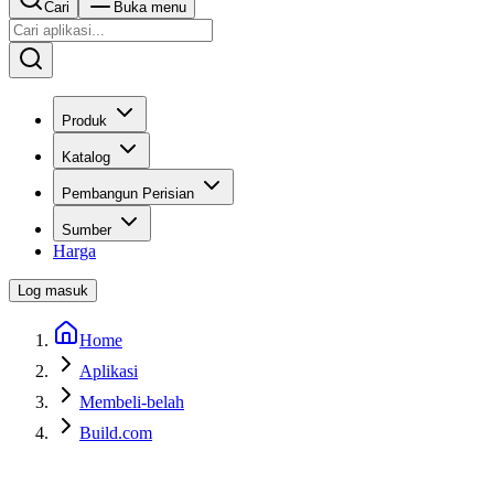
Cari
Buka menu
Produk
Katalog
Pembangun Perisian
Sumber
Harga
Log masuk
Home
Aplikasi
Membeli-belah
Build.com