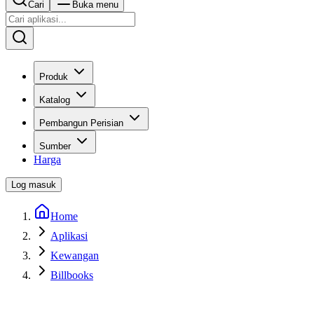
Cari
Buka menu
Produk
Katalog
Pembangun Perisian
Sumber
Harga
Log masuk
Home
Aplikasi
Kewangan
Billbooks