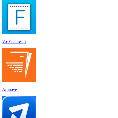
VosFactures.fr
Artinove