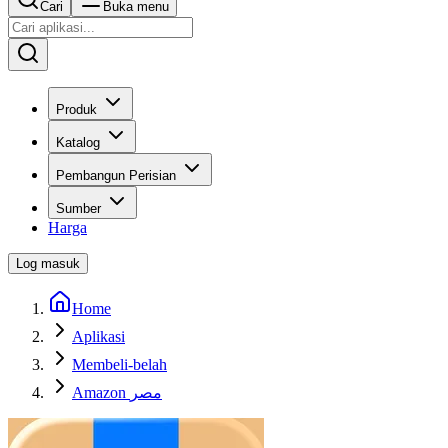
Cari
Buka menu
Produk
Katalog
Pembangun Perisian
Sumber
Harga
Log masuk
Home
Aplikasi
Membeli-belah
Amazon مصر