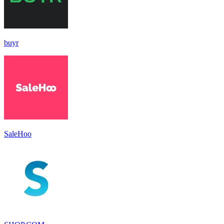
buyr
SaleHoo