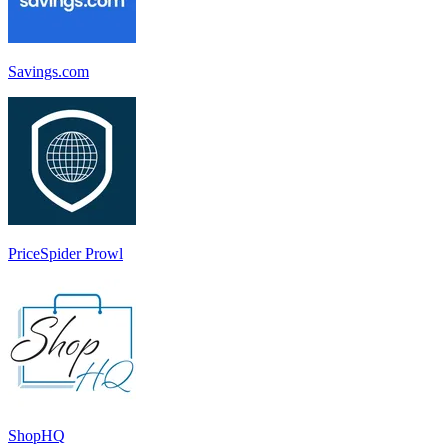
Savings.com
PriceSpider Prowl
ShopHQ