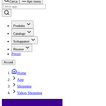
Cerca
Apri menu
Prodotto
Catalogo
Sviluppatori
Risorse
Prezzi
Accedi
Home
App
Shopping
Yahoo Shopping