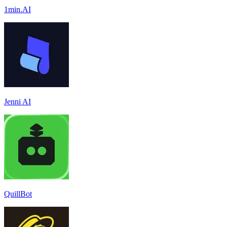
1min.AI
Jenni AI
QuillBot