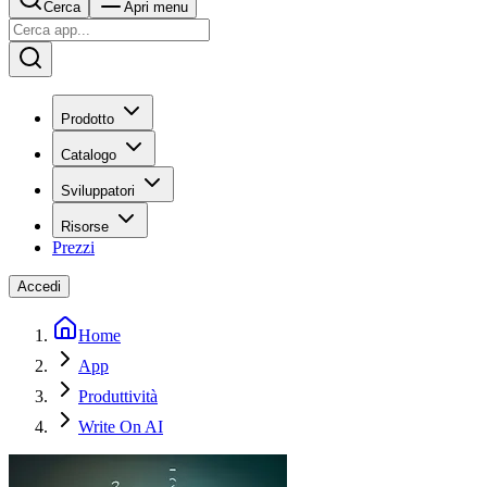
Cerca
Apri menu
Prodotto
Catalogo
Sviluppatori
Risorse
Prezzi
Accedi
Home
App
Produttività
Write On AI