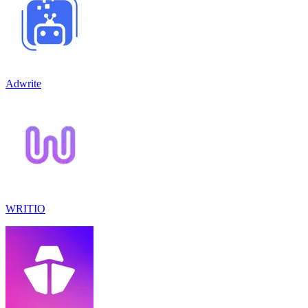
Adwrite
WRITIO