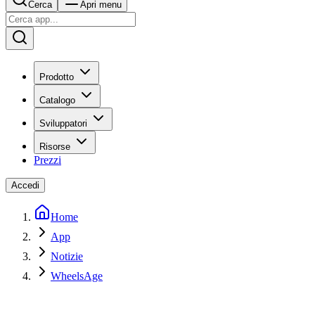
Cerca
Apri menu
Prodotto
Catalogo
Sviluppatori
Risorse
Prezzi
Accedi
Home
App
Notizie
WheelsAge