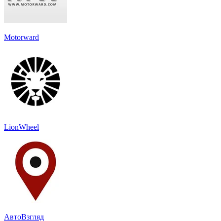
Motorward
LionWheel
АвтоВзгляд