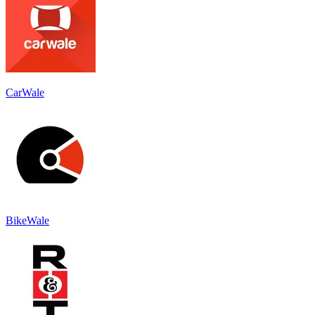
CarWale
BikeWale