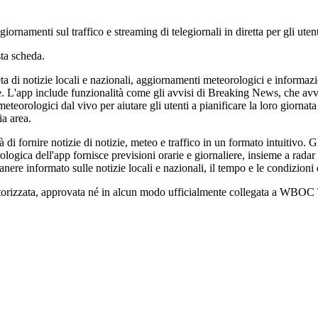
rnamenti sul traffico e streaming di telegiornali in diretta per gli ute
ta scheda.
di notizie locali e nazionali, aggiornamenti meteorologici e informazion
nate. L'app include funzionalità come gli avvisi di Breaking News, che avvi
meteorologici dal vivo per aiutare gli utenti a pianificare la loro giornat
ia area.
 fornire notizie di notizie, meteo e traffico in un formato intuitivo. Gl
ogica dell'app fornisce previsioni orarie e giornaliere, insieme a radar 
ere informato sulle notizie locali e nazionali, il tempo e le condizioni d
utorizzata, approvata né in alcun modo ufficialmente collegata a WBOC TV