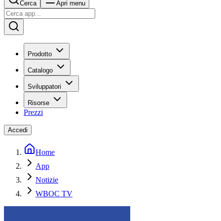
Cerca
Apri menu
Prodotto
Catalogo
Sviluppatori
Risorse
Prezzi
Accedi
Home
App
Notizie
WBOC TV