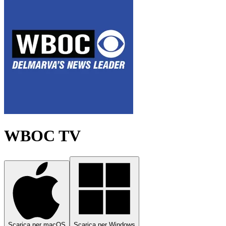
WBOC TV
Scarica per macOS
Scarica per Windows