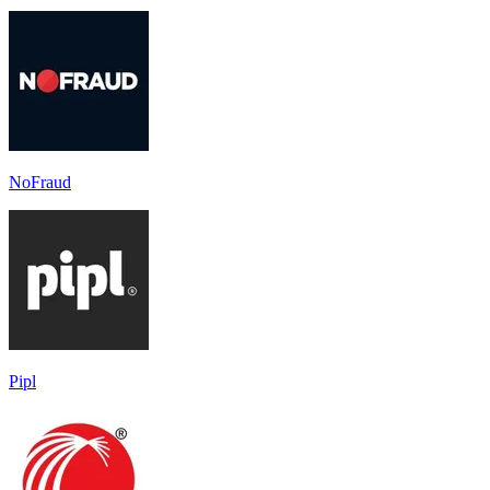
NoFraud
Pipl