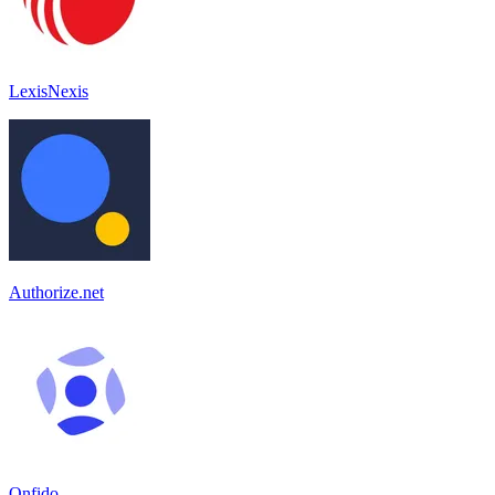
LexisNexis
Authorize.net
Onfido