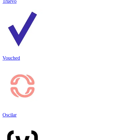
Truevo
Vouched
Oscilar