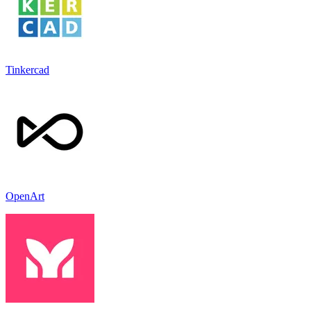
Tinkercad
OpenArt