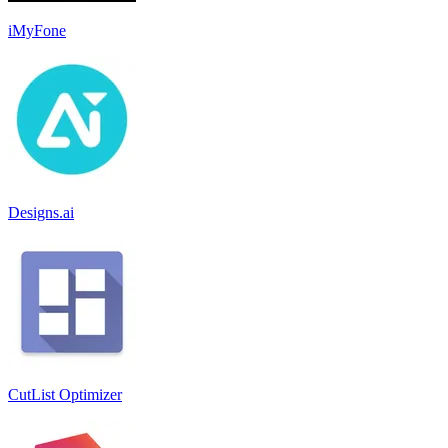
iMyFone
Designs.ai
CutList Optimizer