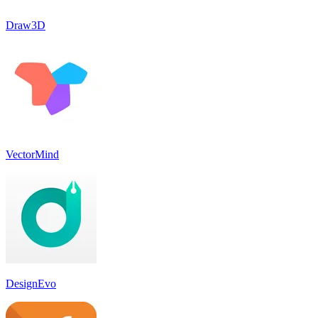
Draw3D
VectorMind
DesignEvo