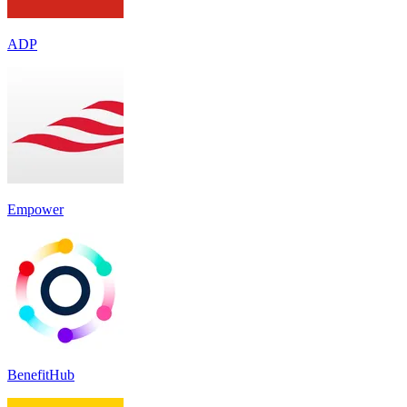
ADP
Empower
BenefitHub