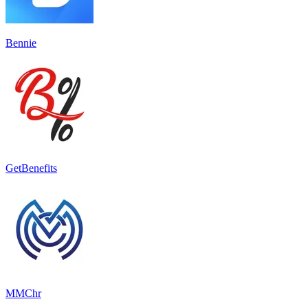
Bennie
GetBenefits
MMChr