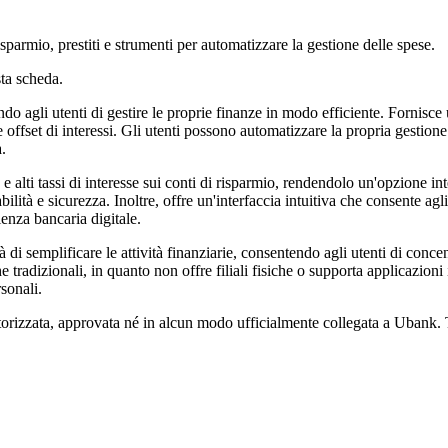
sparmio, prestiti e strumenti per automatizzare la gestione delle spese.
ta scheda.
 agli utenti di gestire le proprie finanze in modo efficiente. Fornisce un
offset di interessi. Gli utenti possono automatizzare la propria gestione
à.
 alti tassi di interesse sui conti di risparmio, rendendolo un'opzione i
ilità e sicurezza. Inoltre, offre un'interfaccia intuitiva che consente agl
enza bancaria digitale.
di semplificare le attività finanziarie, consentendo agli utenti di concentr
nche tradizionali, in quanto non offre filiali fisiche o supporta applicaz
sonali.
torizzata, approvata né in alcun modo ufficialmente collegata a Ubank. Tu