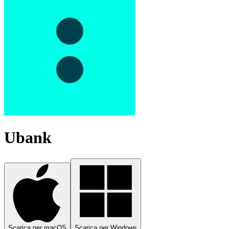
Ubank
Scarica per macOS
Scarica per Windows