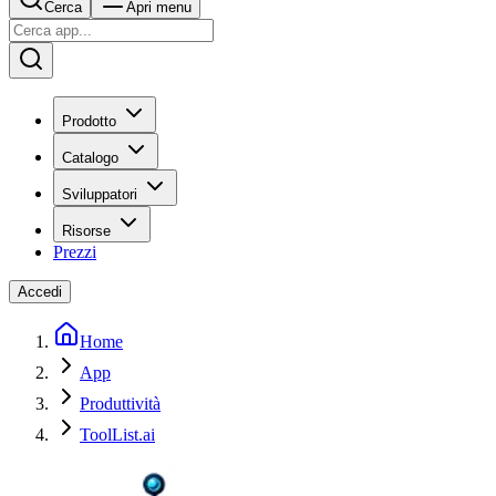
Cerca
Apri menu
Prodotto
Catalogo
Sviluppatori
Risorse
Prezzi
Accedi
Home
App
Produttività
ToolList.ai