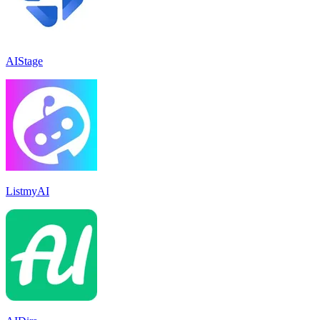
AIStage
ListmyAI