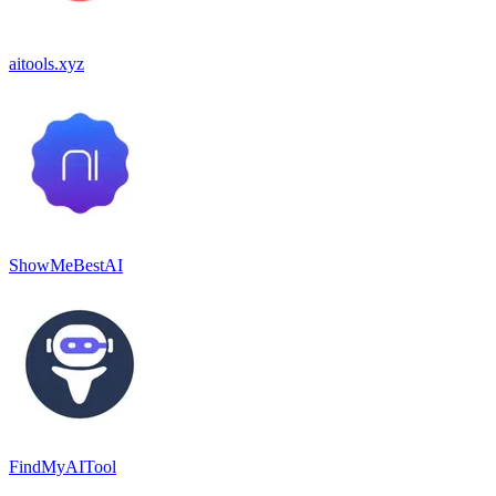
aitools.xyz
ShowMeBestAI
FindMyAITool