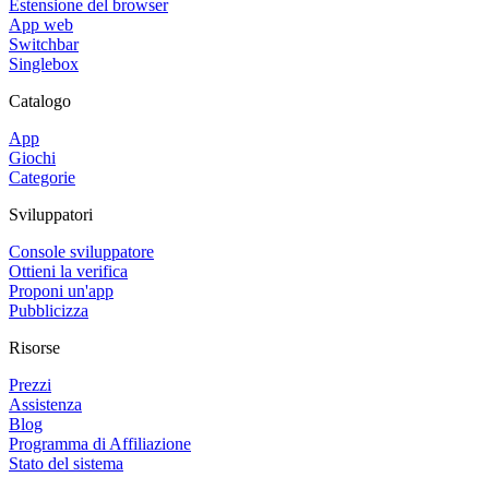
Estensione del browser
App web
Switchbar
Singlebox
Catalogo
App
Giochi
Categorie
Sviluppatori
Console sviluppatore
Ottieni la verifica
Proponi un'app
Pubblicizza
Risorse
Prezzi
Assistenza
Blog
Programma di Affiliazione
Stato del sistema