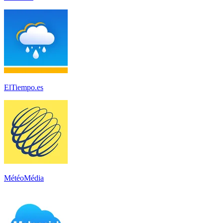
ElTiempo.es
MétéoMédia