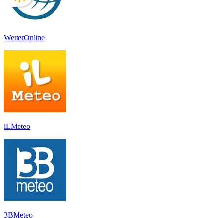
WetterOnline
iLMeteo
3BMeteo