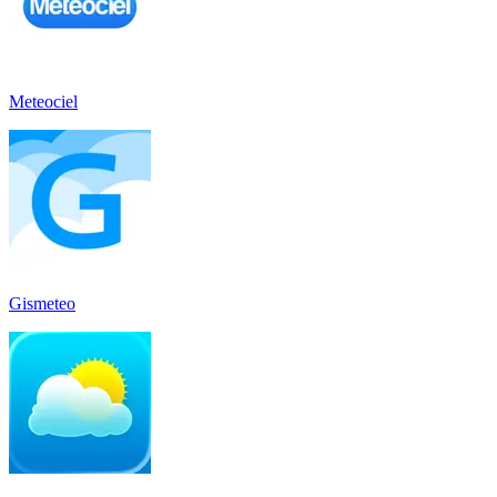
Meteociel
Gismeteo