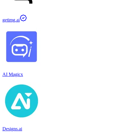
getimg.ai
AI Magicx
Designs.ai