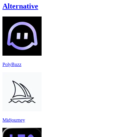
Alternative
PolyBuzz
Midjourney