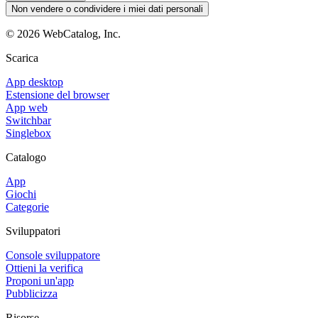
Non vendere o condividere i miei dati personali
©
2026
WebCatalog, Inc.
Scarica
App desktop
Estensione del browser
App web
Switchbar
Singlebox
Catalogo
App
Giochi
Categorie
Sviluppatori
Console sviluppatore
Ottieni la verifica
Proponi un'app
Pubblicizza
Risorse