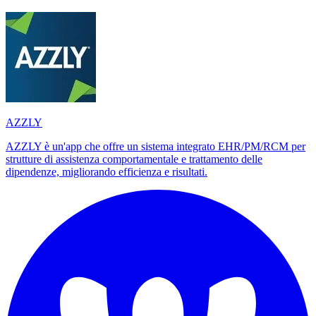
AZZLY
AZZLY è un'app che offre un sistema integrato EHR/PM/RCM per
strutture di assistenza comportamentale e trattamento delle
dipendenze, migliorando efficienza e risultati.