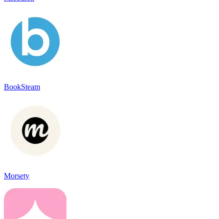
BookSteam
Morsety