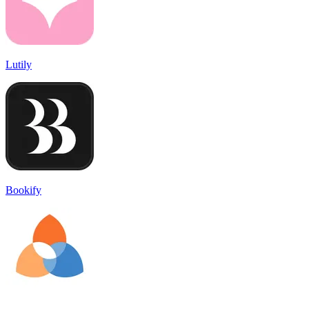
Lutily
Bookify