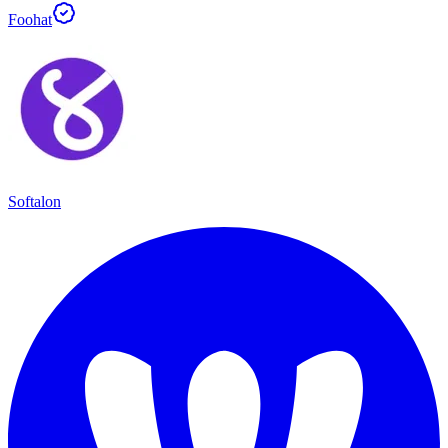
Foohat
Softalon