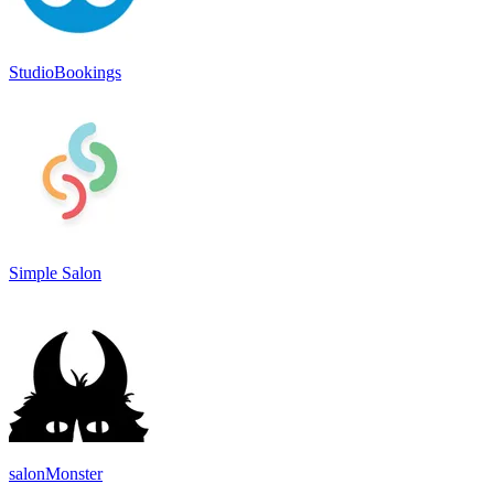
StudioBookings
Simple Salon
salonMonster