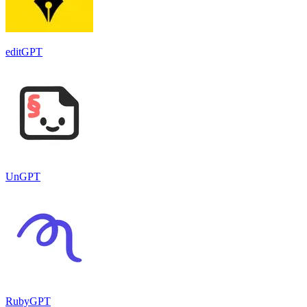
editGPT
UnGPT
RubyGPT