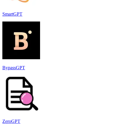
SmartGPT
BypassGPT
ZeroGPT