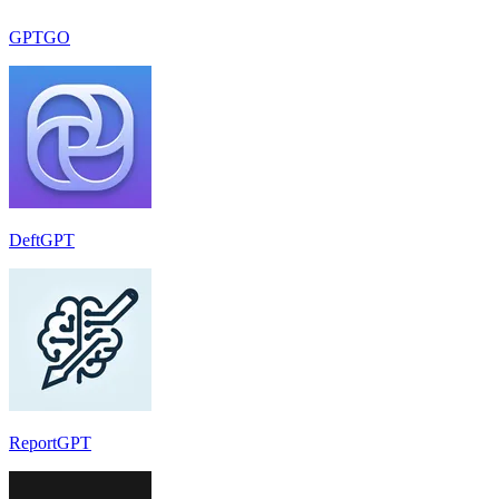
GPTGO
DeftGPT
ReportGPT