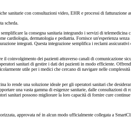
iche sanitarie con consultazioni video, EHR e processi di fatturazione a
ta scheda.
emplificare la consegna sanitaria integrando i servizi di telemedicina c
me cardiologia, dermatologia e pediatria. Fornisce un'esperienza senza sol
urazione integrati. Questa integrazione semplifica i reclami assicurativ
are il coinvolgimento dei pazienti attraverso canali di comunicazione sic
atori sanitari di gestire i dati dei pazienti in modo efficiente. Offrendo
ticolarmente utile per i medici che cercano di navigare nelle complessità
ina lo rende una soluzione ideale per gli operatori sanitari che desiderano 
supportare una vasta gamma di esigenze sanitarie, dalle consultazioni di r
atori sanitari possono migliorare la loro capacità di fornire cure contin
torizzata, approvata né in alcun modo ufficialmente collegata a SmartClini