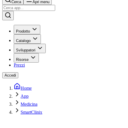
Cerca
Apri menu
Prodotto
Catalogo
Sviluppatori
Risorse
Prezzi
Accedi
Home
App
Medicina
SmartClinix