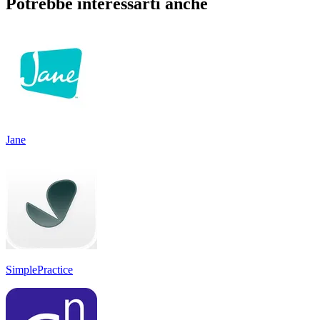
Potrebbe interessarti anche
Jane
SimplePractice