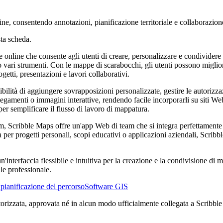
ne, consentendo annotazioni, pianificazione territoriale e collaborazion
ta scheda.
nline che consente agli utenti di creare, personalizzare e condividere ma
o vari strumenti. Con le mappe di scarabocchi, gli utenti possono miglio
etti, presentazioni e lavori collaborativi.
bilità di aggiungere sovrapposizioni personalizzate, gestire le autorizz
menti o immagini interattive, rendendo facile incorporarli su siti Web 
er semplificare il flusso di lavoro di mappatura.
am, Scribble Maps offre un'app Web di team che si integra perfettamente
a per progetti personali, scopi educativi o applicazioni aziendali, Scri
n'interfaccia flessibile e intuitiva per la creazione e la condivisione di
le professionale.
pianificazione del percorso
Software GIS
torizzata, approvata né in alcun modo ufficialmente collegata a Scribble 