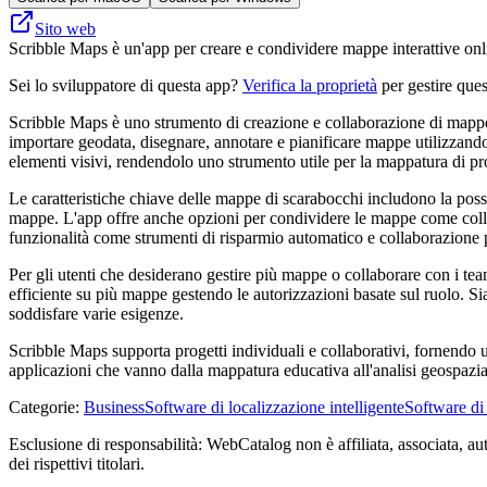
Sito web
Scribble Maps è un'app per creare e condividere mappe interattive onli
Sei lo sviluppatore di questa app?
Verifica la proprietà
per gestire ques
Scribble Maps è uno strumento di creazione e collaborazione di mappe o
importare geodata, disegnare, annotare e pianificare mappe utilizzand
elementi visivi, rendendolo uno strumento utile per la mappatura di prog
Le caratteristiche chiave delle mappe di scarabocchi includono la possi
mappe. L'app offre anche opzioni per condividere le mappe come collega
funzionalità come strumenti di risparmio automatico e collaborazione p
Per gli utenti che desiderano gestire più mappe o collaborare con i te
efficiente su più mappe gestendo le autorizzazioni basate sul ruolo. Si
soddisfare varie esigenze.
Scribble Maps supporta progetti individuali e collaborativi, fornendo u
applicazioni che vanno dalla mappatura educativa all'analisi geospazia
Categorie
:
Business
Software di localizzazione intelligente
Software di 
Esclusione di responsabilità: WebCatalog non è affiliata, associata, au
dei rispettivi titolari.