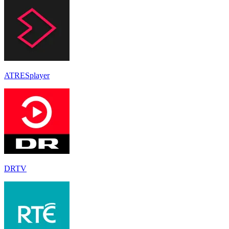
ATRESplayer
DRTV