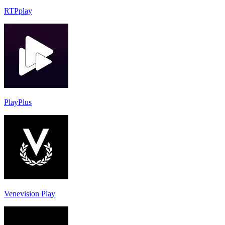
RTPplay
PlayPlus
Venevision Play