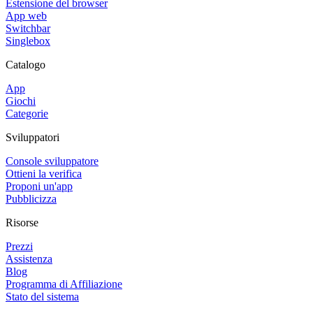
Estensione del browser
App web
Switchbar
Singlebox
Catalogo
App
Giochi
Categorie
Sviluppatori
Console sviluppatore
Ottieni la verifica
Proponi un'app
Pubblicizza
Risorse
Prezzi
Assistenza
Blog
Programma di Affiliazione
Stato del sistema