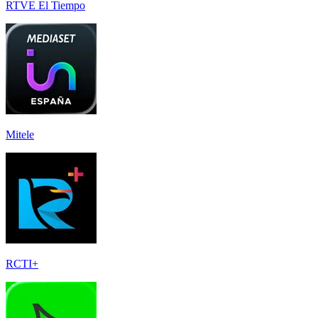
RTVE El Tiempo
Mitele
RCTI+