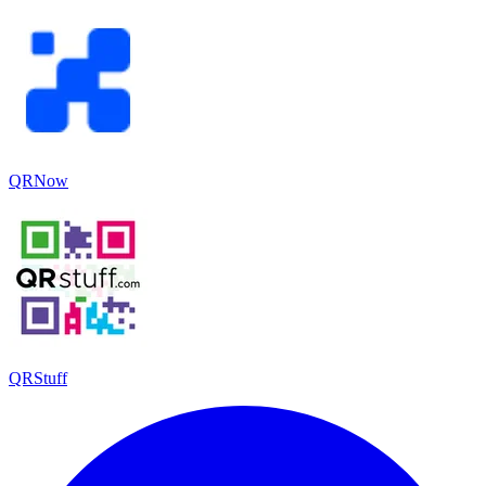
QRNow
QRStuff