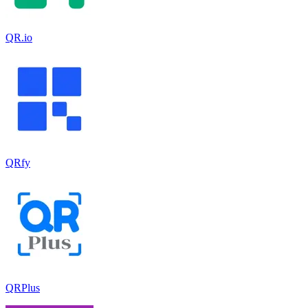
QR.io
QRfy
QRPlus