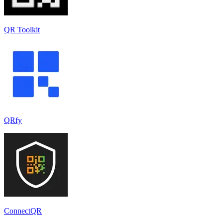
QR Toolkit
QRfy
ConnectQR