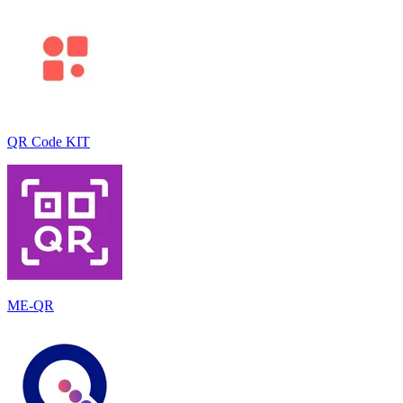
QR Code KIT
ME-QR