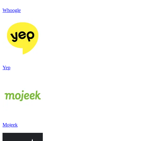
Whoogle
Yep
Mojeek