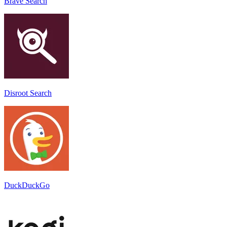
Brave Search
Disroot Search
DuckDuckGo