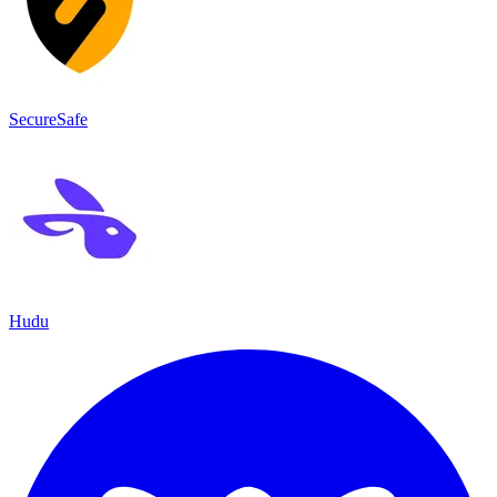
SecureSafe
Hudu