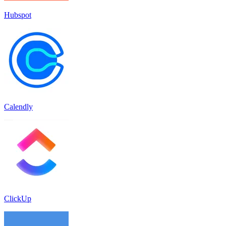
Hubspot
Calendly
ClickUp