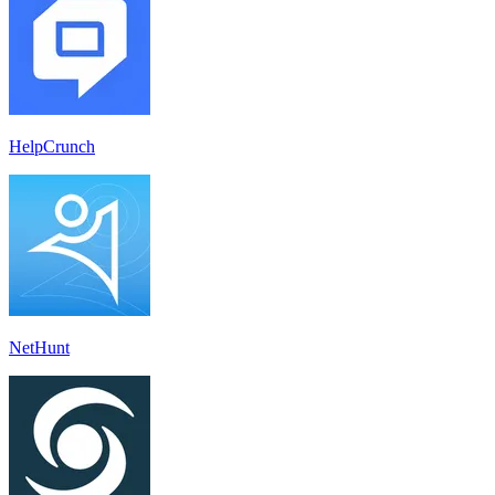
HelpCrunch
NetHunt