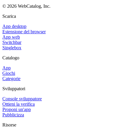
©
2026
WebCatalog, Inc.
Scarica
App desktop
Estensione del browser
App web
Switchbar
Singlebox
Catalogo
App
Giochi
Categorie
Sviluppatori
Console sviluppatore
Ottieni la verifica
Proponi un'app
Pubblicizza
Risorse