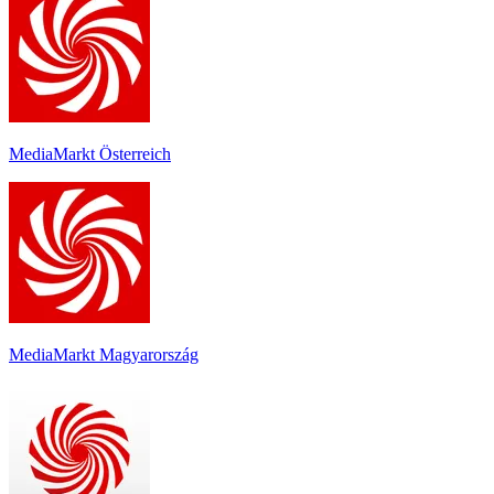
MediaMarkt Österreich
MediaMarkt Magyarország