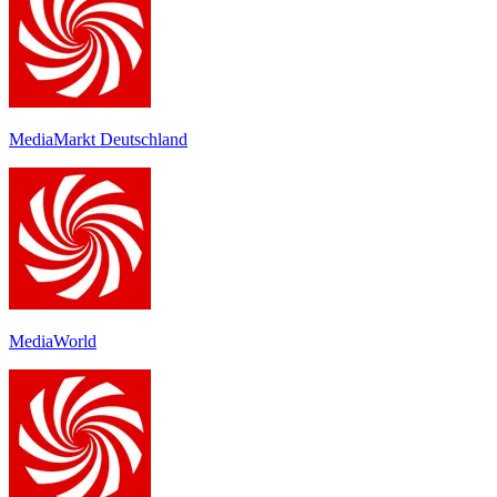
MediaMarkt Deutschland
MediaWorld