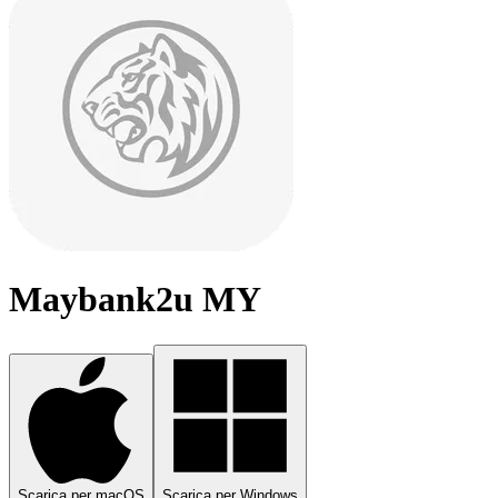
Maybank2u MY
Scarica per macOS
Scarica per Windows