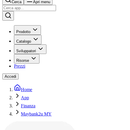
Cerca
Apri menu
Prodotto
Catalogo
Sviluppatori
Risorse
Prezzi
Accedi
Home
App
Finanza
Maybank2u MY