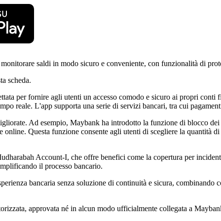
monitorare saldi in modo sicuro e conveniente, con funzionalità di pro
ta scheda.
 per fornire agli utenti un accesso comodo e sicuro ai propri conti fina
empo reale. L'app supporta una serie di servizi bancari, tra cui pagamenti d
migliorate. Ad esempio, Maybank ha introdotto la funzione di blocco dei s
online. Questa funzione consente agli utenti di scegliere la quantità di f
dharabah Account-I, che offre benefici come la copertura per incidenti pe
emplificando il processo bancario.
perienza bancaria senza soluzione di continuità e sicura, combinando com
utorizzata, approvata né in alcun modo ufficialmente collegata a Maybank