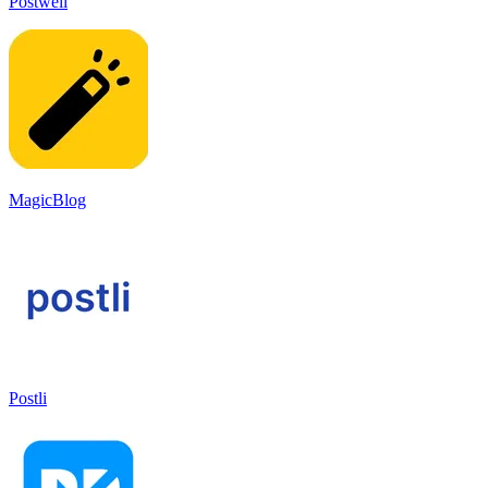
Postwell
MagicBlog
Postli