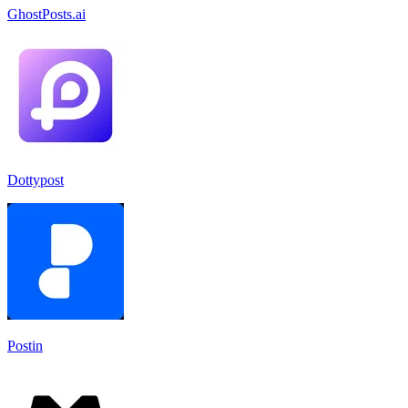
GhostPosts.ai
Dottypost
Postin