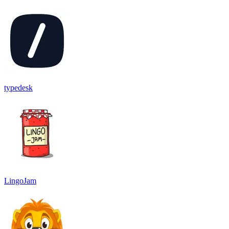
typedesk
LingoJam