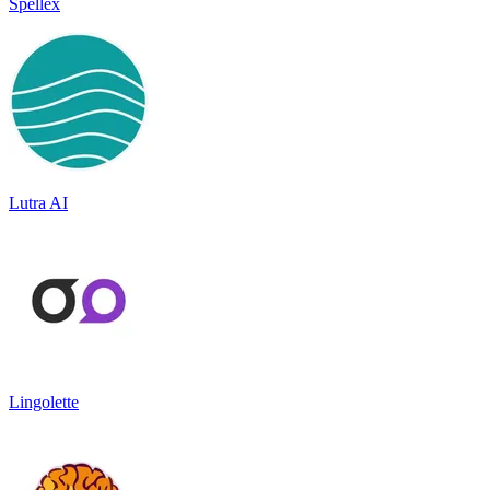
Spellex
Lutra AI
Lingolette