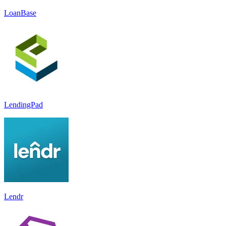
LoanBase
LendingPad
Lendr