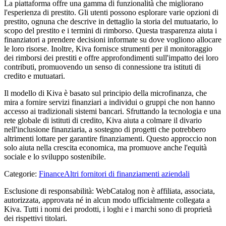
La piattaforma offre una gamma di funzionalità che migliorano
l'esperienza di prestito. Gli utenti possono esplorare varie opzioni di
prestito, ognuna che descrive in dettaglio la storia del mutuatario, lo
scopo del prestito e i termini di rimborso. Questa trasparenza aiuta i
finanziatori a prendere decisioni informate su dove vogliono allocare
le loro risorse. Inoltre, Kiva fornisce strumenti per il monitoraggio
dei rimborsi dei prestiti e offre approfondimenti sull'impatto dei loro
contributi, promuovendo un senso di connessione tra istituti di
credito e mutuatari.
Il modello di Kiva è basato sul principio della microfinanza, che
mira a fornire servizi finanziari a individui o gruppi che non hanno
accesso ai tradizionali sistemi bancari. Sfruttando la tecnologia e una
rete globale di istituti di credito, Kiva aiuta a colmare il divario
nell'inclusione finanziaria, a sostegno di progetti che potrebbero
altrimenti lottare per garantire finanziamenti. Questo approccio non
solo aiuta nella crescita economica, ma promuove anche l'equità
sociale e lo sviluppo sostenibile.
Categorie
:
Finance
Altri fornitori di finanziamenti aziendali
Esclusione di responsabilità: WebCatalog non è affiliata, associata,
autorizzata, approvata né in alcun modo ufficialmente collegata a
Kiva. Tutti i nomi dei prodotti, i loghi e i marchi sono di proprietà
dei rispettivi titolari.