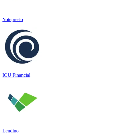
Yotepresto
IOU Financial
Lendino