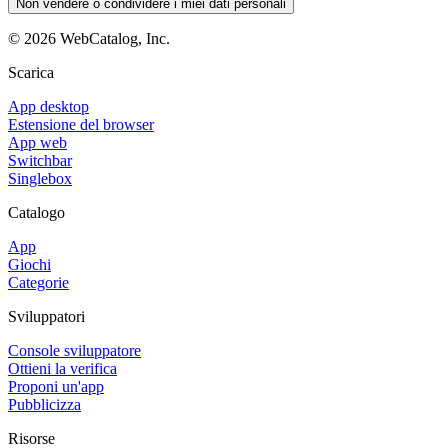
Non vendere o condividere i miei dati personali
©
2026
WebCatalog, Inc.
Scarica
App desktop
Estensione del browser
App web
Switchbar
Singlebox
Catalogo
App
Giochi
Categorie
Sviluppatori
Console sviluppatore
Ottieni la verifica
Proponi un'app
Pubblicizza
Risorse