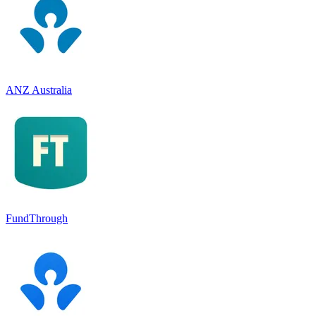
ANZ Australia
FundThrough