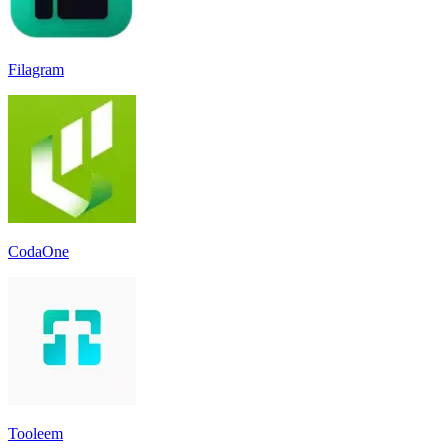
Filagram
CodaOne
Tooleem