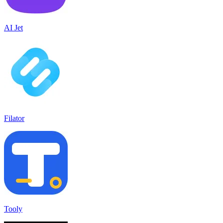
AI Jet
Filator
Tooly