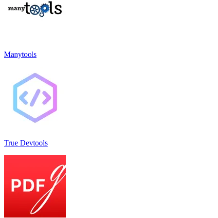
Manytools
True Devtools