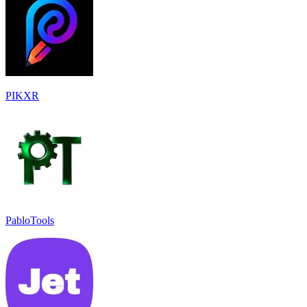
PIKXR
PabloTools