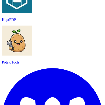
KeptPDF
PotatoTools