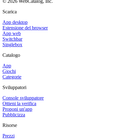
©
2026
WebCatalog, Inc.
Scarica
App desktop
Estensione del browser
App web
Switchbar
Singlebox
Catalogo
App
Giochi
Categorie
Sviluppatori
Console sviluppatore
Ottieni la verifica
Proponi un'app
Pubblicizza
Risorse
Prezzi