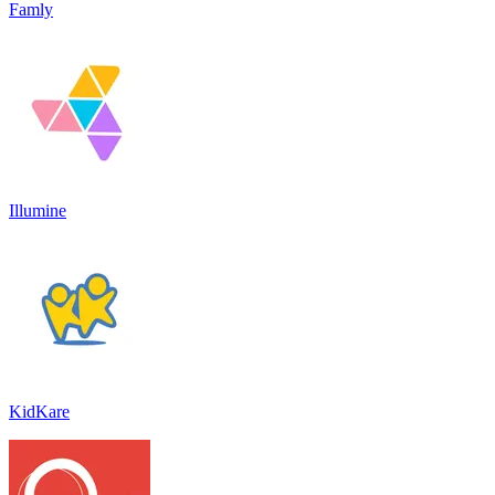
Famly
Illumine
KidKare