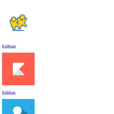
KidKare
Kiddom