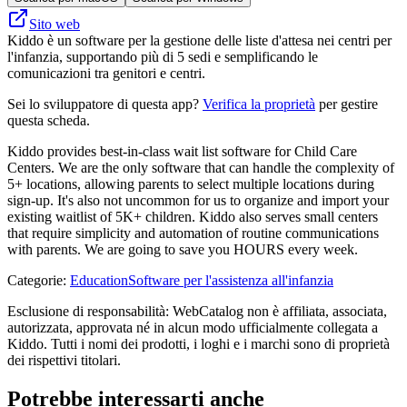
Sito web
Kiddo è un software per la gestione delle liste d'attesa nei centri per
l'infanzia, supportando più di 5 sedi e semplificando le
comunicazioni tra genitori e centri.
Sei lo sviluppatore di questa app?
Verifica la proprietà
per gestire
questa scheda.
Kiddo provides best-in-class wait list software for Child Care
Centers. We are the only software that can handle the complexity of
5+ locations, allowing parents to select multiple locations during
sign-up. It's also not uncommon for us to organize and import your
existing waitlist of 5K+ children. Kiddo also serves small centers
that require simplicity and automation of routine communications
with parents. We are going to save you HOURS every week.
Categorie
:
Education
Software per l'assistenza all'infanzia
Esclusione di responsabilità: WebCatalog non è affiliata, associata,
autorizzata, approvata né in alcun modo ufficialmente collegata a
Kiddo. Tutti i nomi dei prodotti, i loghi e i marchi sono di proprietà
dei rispettivi titolari.
Potrebbe interessarti anche