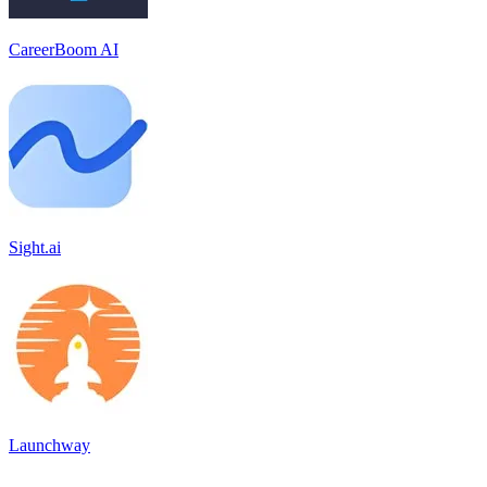
CareerBoom AI
Sight.ai
Launchway