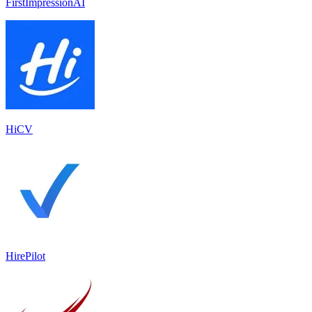
FirstImpressionAI
HiCV
HirePilot