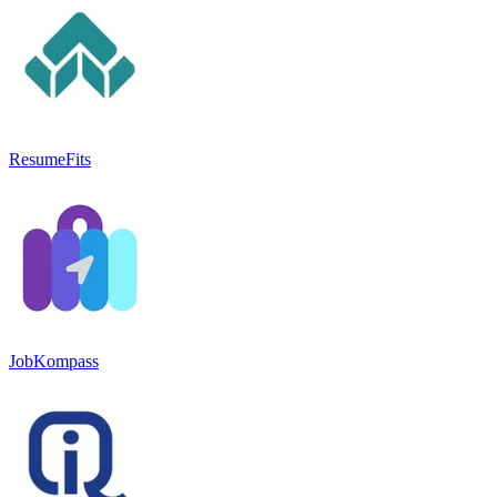
ResumeFits
JobKompass