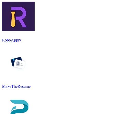
RoboApply
MakeTheResume