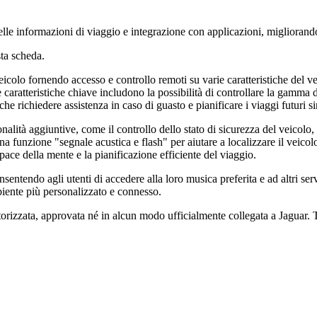
lle informazioni di viaggio e integrazione con applicazioni, migliorando
ta scheda.
 veicolo fornendo accesso e controllo remoti su varie caratteristiche del 
aratteristiche chiave includono la possibilità di controllare la gamma d
he richiedere assistenza in caso di guasto e pianificare i viaggi futuri s
ionalità aggiuntive, come il controllo dello stato di sicurezza del veicol
 funzione "segnale acustica e flash" per aiutare a localizzare il veicolo 
pace della mente e la pianificazione efficiente del viaggio.
onsentendo agli utenti di accedere alla loro musica preferita e ad altri s
iente più personalizzato e connesso.
orizzata, approvata né in alcun modo ufficialmente collegata a Jaguar. Tu