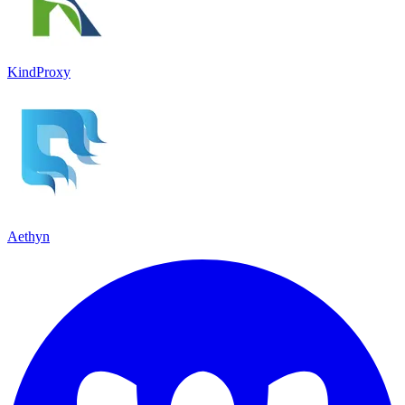
KindProxy
Aethyn