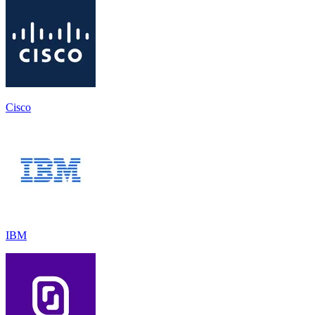
Cisco
IBM