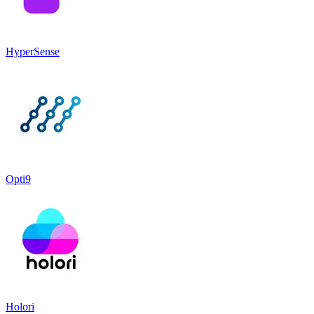
HyperSense
Opti9
Holori