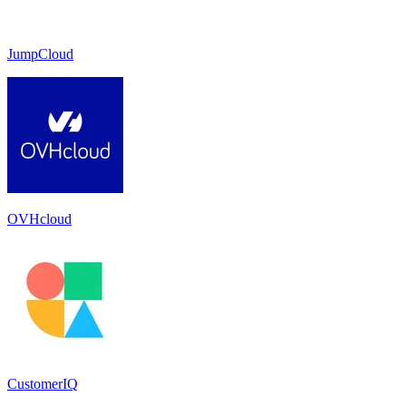
JumpCloud
OVHcloud
CustomerIQ