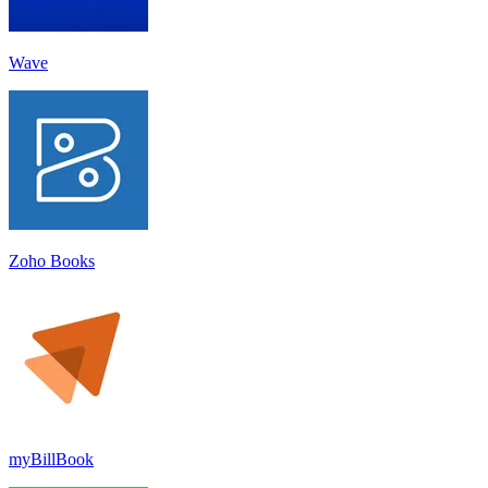
Wave
Zoho Books
myBillBook