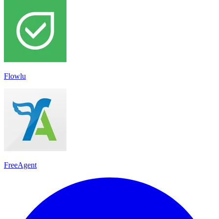
Flowlu
FreeAgent