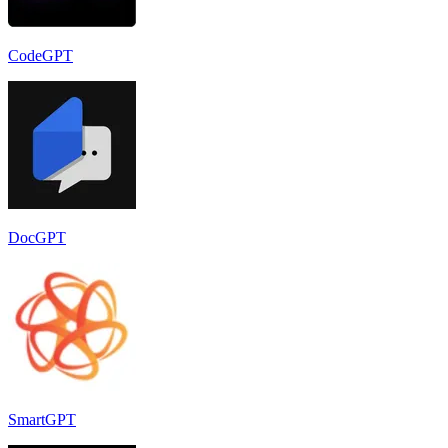
CodeGPT
DocGPT
SmartGPT