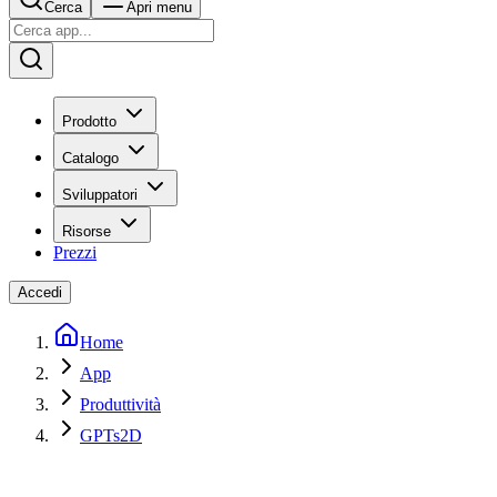
Cerca
Apri menu
Prodotto
Catalogo
Sviluppatori
Risorse
Prezzi
Accedi
Home
App
Produttività
GPTs2D