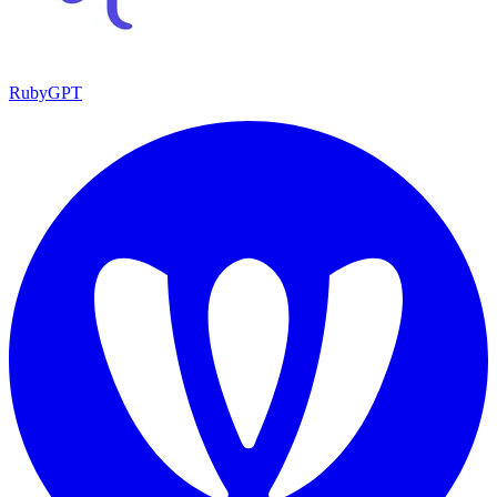
RubyGPT