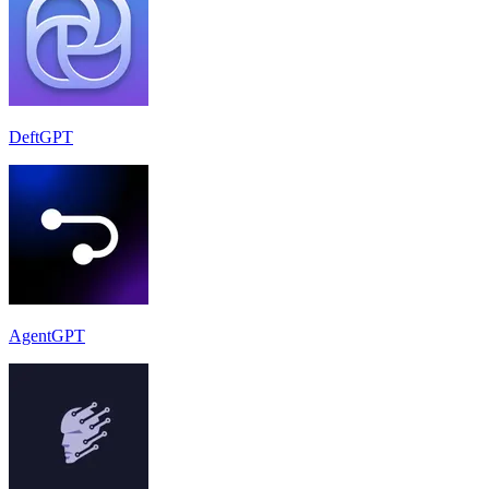
DeftGPT
AgentGPT