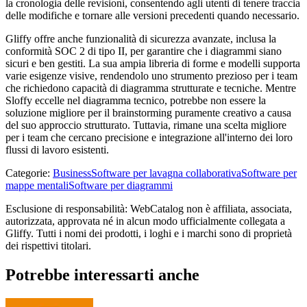
la cronologia delle revisioni, consentendo agli utenti di tenere traccia
delle modifiche e tornare alle versioni precedenti quando necessario.
Gliffy offre anche funzionalità di sicurezza avanzate, inclusa la
conformità SOC 2 di tipo II, per garantire che i diagrammi siano
sicuri e ben gestiti. La sua ampia libreria di forme e modelli supporta
varie esigenze visive, rendendolo uno strumento prezioso per i team
che richiedono capacità di diagramma strutturate e tecniche. Mentre
Sloffy eccelle nel diagramma tecnico, potrebbe non essere la
soluzione migliore per il brainstorming puramente creativo a causa
del suo approccio strutturato. Tuttavia, rimane una scelta migliore
per i team che cercano precisione e integrazione all'interno dei loro
flussi di lavoro esistenti.
Categorie
:
Business
Software per lavagna collaborativa
Software per
mappe mentali
Software per diagrammi
Esclusione di responsabilità: WebCatalog non è affiliata, associata,
autorizzata, approvata né in alcun modo ufficialmente collegata a
Gliffy. Tutti i nomi dei prodotti, i loghi e i marchi sono di proprietà
dei rispettivi titolari.
Potrebbe interessarti anche