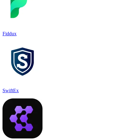
Fiddux
SwiftEx