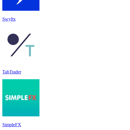
Swyftx
TabTrader
SimpleFX