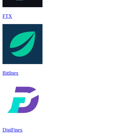
FTX
Bitfinex
DigiFinex