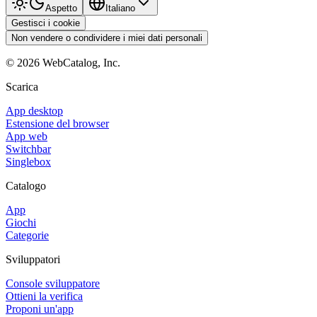
Aspetto
Italiano
Gestisci i cookie
Non vendere o condividere i miei dati personali
©
2026
WebCatalog, Inc.
Scarica
App desktop
Estensione del browser
App web
Switchbar
Singlebox
Catalogo
App
Giochi
Categorie
Sviluppatori
Console sviluppatore
Ottieni la verifica
Proponi un'app