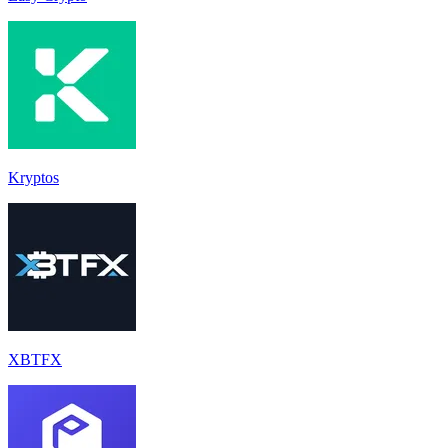
Kryptos
XBTFX