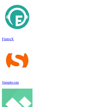
FintruX
Simplecoin