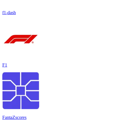
f1-dash
F1
FantaZscores