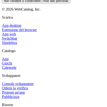
Non vendere o condividere i miei dati personali
©
2026
WebCatalog, Inc.
Scarica
App desktop
Estensione del browser
App web
Switchbar
Singlebox
Catalogo
App
Giochi
Categorie
Sviluppatori
Console sviluppatore
Ottieni la verifica
Proponi un'app
Pubblicizza
Risorse