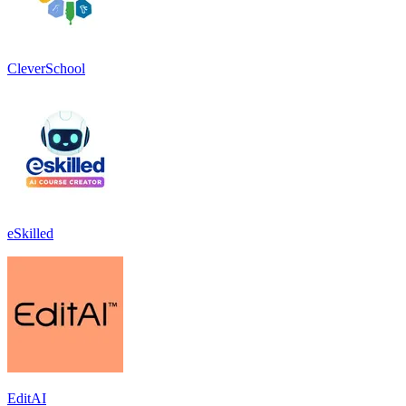
CleverSchool
eSkilled
EditAI