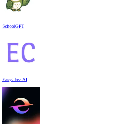
SchoolGPT
EasyClass AI