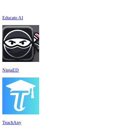
Educato AI
NinjaED
TeachAny