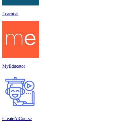
Learnt.ai
MyEducator
CreateAiCourse