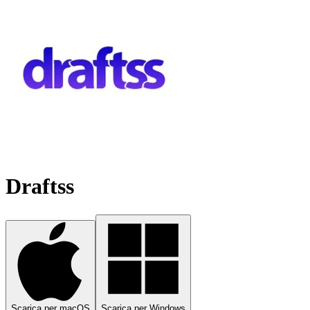
Draftss
Scarica per macOS
Scarica per Windows