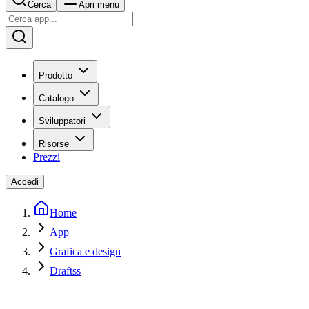
Cerca
Apri menu
Prodotto
Catalogo
Sviluppatori
Risorse
Prezzi
Accedi
Home
App
Grafica e design
Draftss