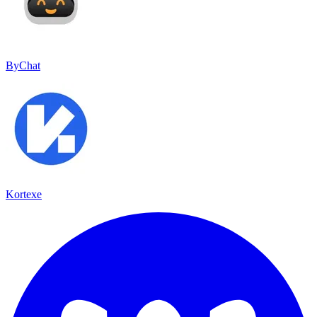
ByChat
Kortexe