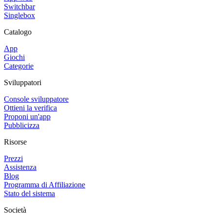
Switchbar
Singlebox
Catalogo
App
Giochi
Categorie
Sviluppatori
Console sviluppatore
Ottieni la verifica
Proponi un'app
Pubblicizza
Risorse
Prezzi
Assistenza
Blog
Programma di Affiliazione
Stato del sistema
Società