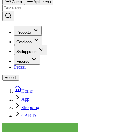
Cerca
Apri menu
Prodotto
Catalogo
Sviluppatori
Risorse
Prezzi
Accedi
Home
App
Shopping
CARiD