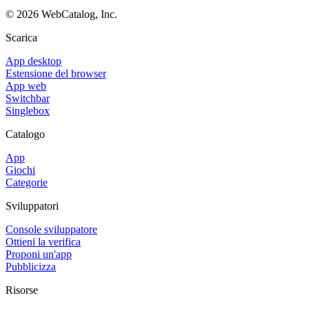
©
2026
WebCatalog, Inc.
Scarica
App desktop
Estensione del browser
App web
Switchbar
Singlebox
Catalogo
App
Giochi
Categorie
Sviluppatori
Console sviluppatore
Ottieni la verifica
Proponi un'app
Pubblicizza
Risorse