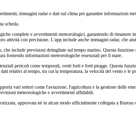
timenti, immagini radar e dati sul clima per garantire informazioni me
ta scheda.
giche complete e avvertimenti meteorologici, garantendo di rimanere inf
 loro attività con precisione. L'app include anche immagini radar, che aiut
, che include previsioni dettagliate sul tempo marino. Questa funzione è 
icura fornendo informazioni meteorologiche essenziali per il mare.
otenziali pericoli come temporali, venti forti e forti piogge. Questa funzi
 dati relativi al tempo, tra cui la temperatura, la velocità del vento e le
orta vari settori come l'aviazione, l'agricoltura e la gestione delle em
revisioni meteorologiche e avvertimenti affidabili.
torizzata, approvata né in alcun modo ufficialmente collegata a Bureau o