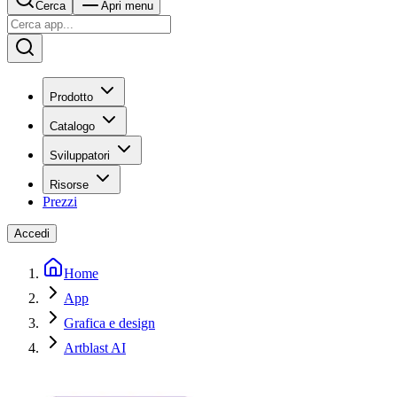
Cerca
Apri menu
Prodotto
Catalogo
Sviluppatori
Risorse
Prezzi
Accedi
Home
App
Grafica e design
Artblast AI