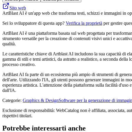
Sito web
ArtBlast AI è un'app web che trasforma testi, schizzi e immagini in opere 
Sei lo sviluppatore di questa app?
Verifica la proprietà
per gestire ques
ArtBlast AI è una piattaforma basata sul web progettata per trasformare i
strumento versatile per la creazione di contenuti visivi unici e accattiva
qualità.
Le caratteristiche chiave di Artblast AI includono la sua capacità di el
gamma di stili e temi artistici, da astratto a realistico, a seconda della
processo creativo.
ArtBlast AI fa parte di un ecosistema più ampio di strumenti di genera
dell'arte. Utilizzando l'IA, gli utenti possono generare immagini in mo
esperienza artistica. L'attenzione della piattaforma sulla facilità d'uso e
dall'IA.
Categorie
:
Graphics & Design
Software per la generazione di immagin
Esclusione di responsabilità: WebCatalog non è affiliata, associata, aut
rispettivi titolari.
Potrebbe interessarti anche