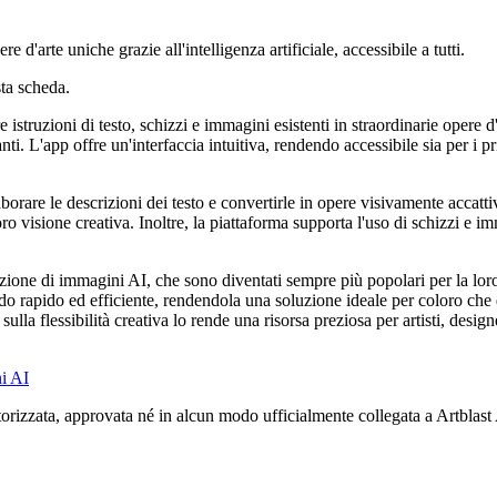
d'arte uniche grazie all'intelligenza artificiale, accessibile a tutti.
ta scheda.
struzioni di testo, schizzi e immagini esistenti in straordinarie opere d'
nti. L'app offre un'interfaccia intuitiva, rendendo accessibile sia per i pr
aborare le descrizioni dei testo e convertirle in opere visivamente accatt
 loro visione creativa. Inoltre, la piattaforma supporta l'uso di schizzi e 
zione di immagini AI, che sono diventati sempre più popolari per la loro
do rapido ed efficiente, rendendola una soluzione ideale per coloro che 
 sulla flessibilità creativa lo rende una risorsa preziosa per artisti, desig
i AI
orizzata, approvata né in alcun modo ufficialmente collegata a Artblast AI